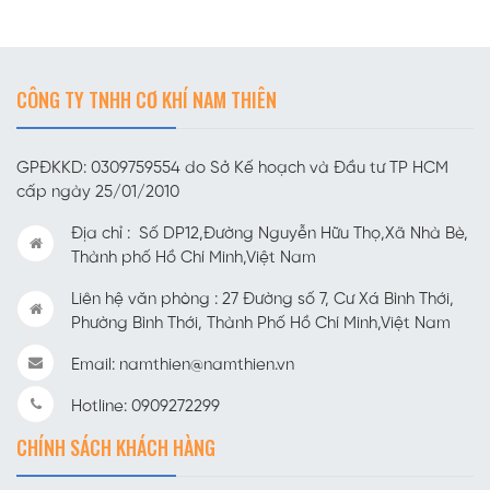
CÔNG TY TNHH CƠ KHÍ NAM THIÊN
GPĐKKD: 0309759554 do Sở Kế hoạch và Đầu tư TP HCM
cấp ngày 25/01/2010
Địa chỉ : Số DP12,Đường Nguyễn Hữu Thọ,Xã Nhà Bè,
Thành phố Hồ Chí Minh,Việt Nam
Liên hệ văn phòng : 27 Đường số 7, Cư Xá Bình Thới,
Phường Bình Thới, Thành Phố Hồ Chí Minh,Việt Nam
Email: namthien@namthien.vn
Hotline: 0909272299
CHÍNH SÁCH KHÁCH HÀNG