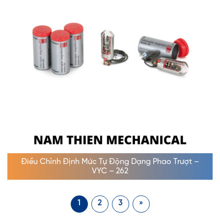
Điều Chỉnh Định Mức Tự Động Dạng Phao Trượt –
VYC – 262
1
2
3
»