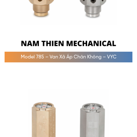
Model 785 – Van Xã Áp Chân Không – VYC