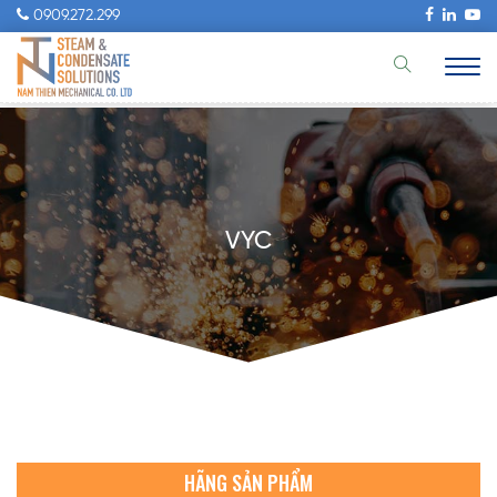
0909.272.299
VYC
HÃNG SẢN PHẨM