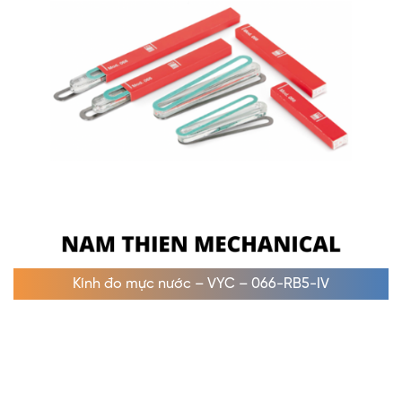
Kính đo mực nước – VYC – 066-RB5-IV