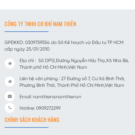
CÔNG TY TNHH CƠ KHÍ NAM THIÊN
GPĐKKD: 0309759554 do Sở Kế hoạch và Đầu tư TP HCM
cấp ngày 25/01/2010
Địa chỉ : Số DP12,Đường Nguyễn Hữu Thọ,Xã Nhà Bè,
Thành phố Hồ Chí Minh,Việt Nam
Liên hệ văn phòng : 27 Đường số 7, Cư Xá Bình Thới,
Phường Bình Thới, Thành Phố Hồ Chí Minh,Việt Nam
Email: namthien@namthien.vn
Hotline: 0909272299
CHÍNH SÁCH KHÁCH HÀNG