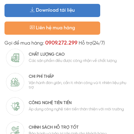
Download tài liệu
Liên hệ mua hàng
0909.272.299
Gọi để mua hàng:
Hỗ trợ(24/7)
CHẤT LƯỢNG CAO
Các sản phẩm đều được công nhận về chất lượng
CHI PHÍ THẤP
Vận hành đơn giản, cần ít nhân công và ít nhiên liệu phụ
trợ
CÔNG NGHỆ TIÊN TIẾN
Áp dụng công nghệ tiên tiến thân thiện với môi trường
CHÍNH SÁCH HỖ TRỢ TỐT
Bảo hành và bảo trì tận tình cho khách hàng