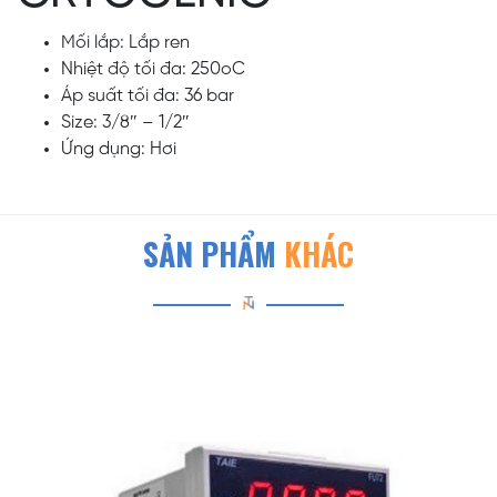
Mối lắp: Lắp ren
Nhiệt độ tối đa: 250oC
Áp suất tối đa: 36 bar
Size: 3/8″ – 1/2″
Ứng dụng: Hơi
SẢN PHẨM
KHÁC