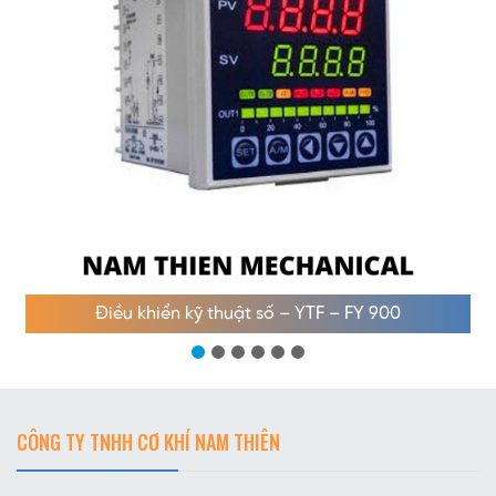
Điều khiển kỹ thuật số – YTF – FY 900
CÔNG TY TNHH CƠ KHÍ NAM THIÊN