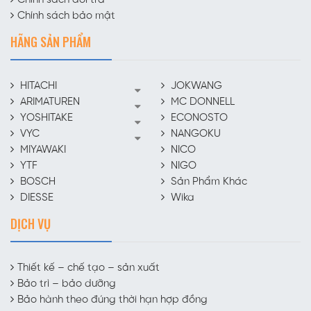
Chính sách đổi trả
Chính sách bảo mật
HÃNG SẢN PHẨM
HITACHI
JOKWANG
ARIMATUREN
MC DONNELL
YOSHITAKE
ECONOSTO
VYC
NANGOKU
MIYAWAKI
NICO
YTF
NIGO
BOSCH
Sản Phẩm Khác
DIESSE
Wika
DỊCH VỤ
Thiết kế – chế tạo – sản xuất
Bảo trì – bảo dưỡng
Bảo hành theo đúng thời hạn hợp đồng