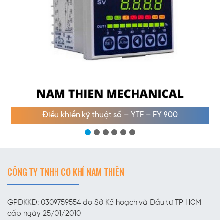
Điều khiển kỹ thuật số – YTF – FY 900
CÔNG TY TNHH CƠ KHÍ NAM THIÊN
GPĐKKD: 0309759554 do Sở Kế hoạch và Đầu tư TP HCM
cấp ngày 25/01/2010