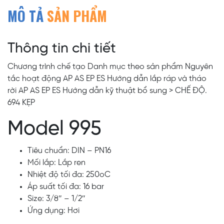
MÔ TẢ
SẢN PHẨM
Thông tin chi tiết
Chương trình chế tạo Danh mục theo sản phẩm Nguyên
tắc hoạt động AP AS EP ES Hướng dẫn lắp ráp và tháo
rời AP AS EP ES Hướng dẫn kỹ thuật bổ sung > CHẾ ĐỘ.
694 KẸP
Model 995
Tiêu chuẩn: DIN – PN16
Mối lắp: Lắp ren
Nhiệt độ tối đa: 250oC
Áp suất tối đa: 16 bar
Size: 3/8″ – 1/2″
Ứng dụng: Hơi