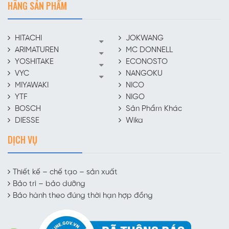
HÃNG SẢN PHẨM
HITACHI
JOKWANG
ARIMATUREN
MC DONNELL
YOSHITAKE
ECONOSTO
VYC
NANGOKU
MIYAWAKI
NICO
YTF
NIGO
BOSCH
Sản Phẩm Khác
DIESSE
Wika
DỊCH VỤ
Thiết kế – chế tạo – sản xuất
Bảo trì – bảo dưỡng
Bảo hành theo đúng thời hạn hợp đồng