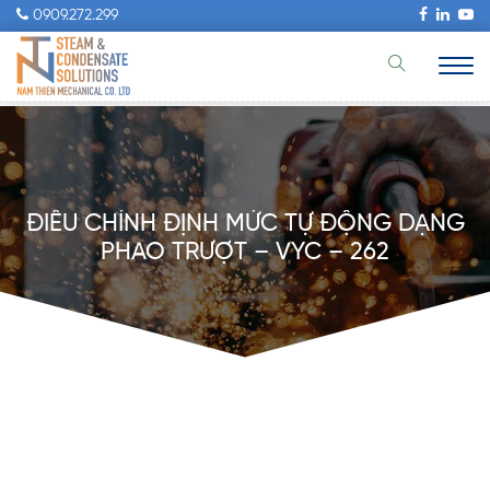
0909.272.299
ĐIỀU CHỈNH ĐỊNH MỨC TỰ ĐỘNG DẠNG
PHAO TRƯỢT – VYC – 262