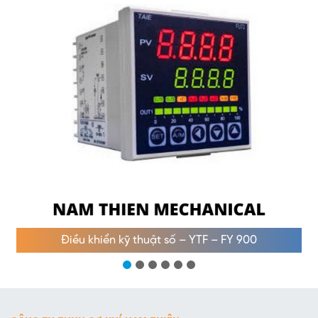
Điều khiển kỹ thuật số – YTF – FY 900