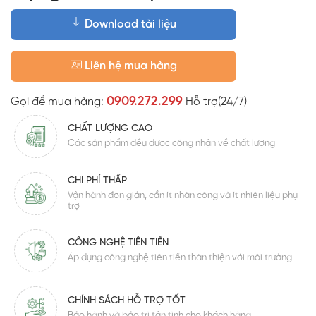
Download tài liệu
Liên hệ mua hàng
0909.272.299
Gọi để mua hàng:
Hỗ trợ(24/7)
CHẤT LƯỢNG CAO
Các sản phẩm đều được công nhận về chất lượng
CHI PHÍ THẤP
Vận hành đơn giản, cần ít nhân công và ít nhiên liệu phụ
trợ
CÔNG NGHỆ TIÊN TIẾN
Áp dụng công nghệ tiên tiến thân thiện với môi trường
CHÍNH SÁCH HỖ TRỢ TỐT
Bảo hành và bảo trì tận tình cho khách hàng