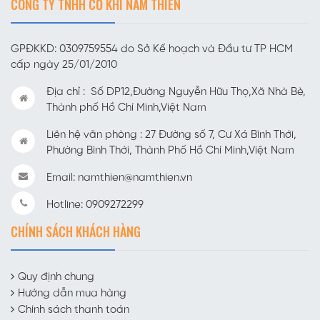
CÔNG TY TNHH CƠ KHÍ NAM THIÊN
GPĐKKD: 0309759554 do Sở Kế hoạch và Đầu tư TP HCM
cấp ngày 25/01/2010
Địa chỉ : Số DP12,Đường Nguyễn Hữu Thọ,Xã Nhà Bè,
Thành phố Hồ Chí Minh,Việt Nam
Liên hệ văn phòng : 27 Đường số 7, Cư Xá Bình Thới,
Phường Bình Thới, Thành Phố Hồ Chí Minh,Việt Nam
Email: namthien@namthien.vn
Hotline: 0909272299
CHÍNH SÁCH KHÁCH HÀNG
Quy định chung
Hướng dẫn mua hàng
Chính sách thanh toán