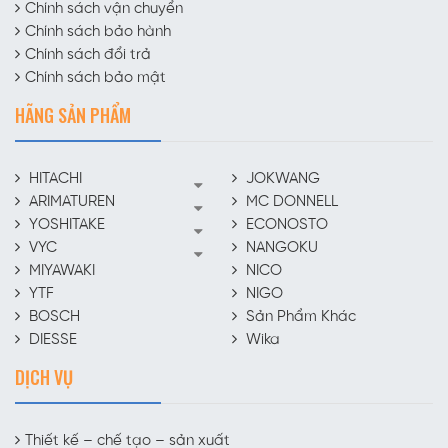
Chính sách vận chuyển
Chính sách bảo hành
Chính sách đổi trả
Chính sách bảo mật
HÃNG SẢN PHẨM
HITACHI
JOKWANG
ARIMATUREN
MC DONNELL
YOSHITAKE
ECONOSTO
VYC
NANGOKU
MIYAWAKI
NICO
YTF
NIGO
BOSCH
Sản Phẩm Khác
DIESSE
Wika
DỊCH VỤ
Thiết kế – chế tạo – sản xuất