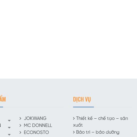
HẨM
DỊCH VỤ
JOKWANG
Thiết kế – chế tạo – sản
xuất
N
MC DONNELL
Bảo trì – bảo dưỡng
ECONOSTO