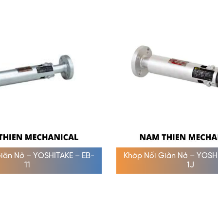
Giãn Nở – YOSHITAKE – EB-
Khớp Nối Giãn Nở – YOSH
11
1J