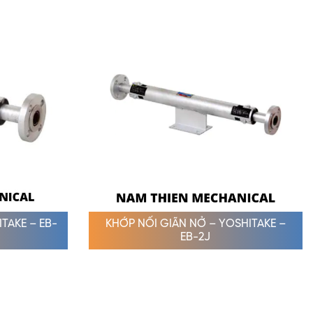
ITAKE – EB-
KHỚP NỐI GIÃN NỞ – YOSHITAKE –
EB-2J