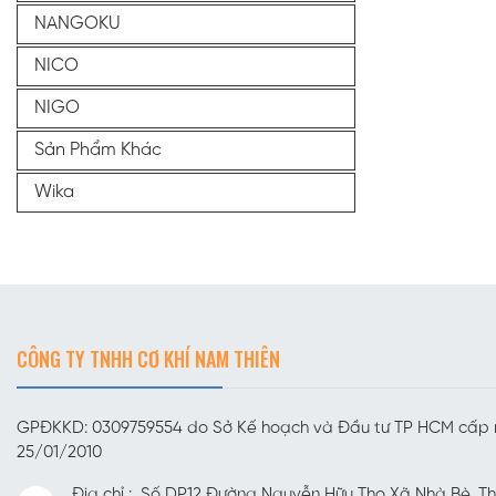
NANGOKU
NICO
NIGO
Sản Phẩm Khác
Wika
CÔNG TY TNHH CƠ KHÍ NAM THIÊN
GPĐKKD: 0309759554 do Sở Kế hoạch và Đầu tư TP HCM cấp
25/01/2010
Địa chỉ : Số DP12,Đường Nguyễn Hữu Thọ,Xã Nhà Bè, T