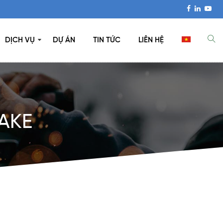
DỊCH VỤ
DỰ ÁN
TIN TỨC
LIÊN HỆ
TAKE