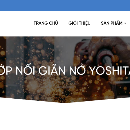
TRANG CHỦ
GIỚI THIỆU
SẢN PHẨM
́P NỐI GIÃN NỞ YOSHI