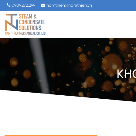
0909.272.299
|
namthien@namthien.vn
KHƠ