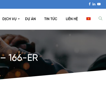
DỊCH VỤ
DỰ ÁN
TIN TỨC
LIÊN HỆ
– 166-ER