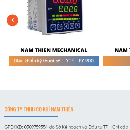
Điều khiển kỹ thuật số – YTF – FY 900
CÔNG TY TNHH CƠ KHÍ NAM THIÊN
GPĐKKD: 0309759554 do Sở Kế hoạch và Đầu tư TP HCM cấp