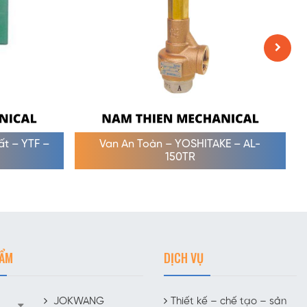
uất – YTF –
Van An Toàn – YOSHITAKE – AL-
150TR
HẨM
DỊCH VỤ
JOKWANG
Thiết kế – chế tạo – sản