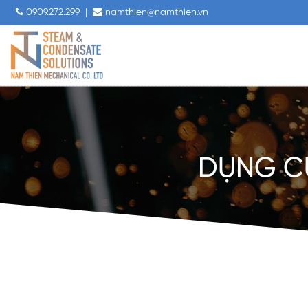
0909.272.299
|
namthien@namthien.vn
DỤNG CỤ