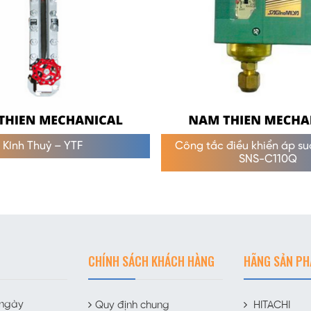
Kính Thuỷ – YTF
Công tắc điều khiển áp s
SNS-C110Q
CHÍNH SÁCH KHÁCH HÀNG
HÃNG SẢN P
 ngày
Quy định chung
HITACHI