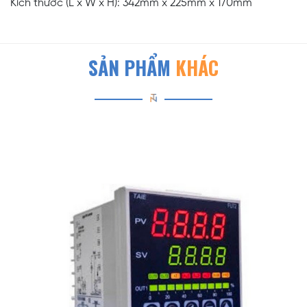
Kích thước (L x W x H): 342mm x 225mm x 170mm
SẢN PHẨM
KHÁC