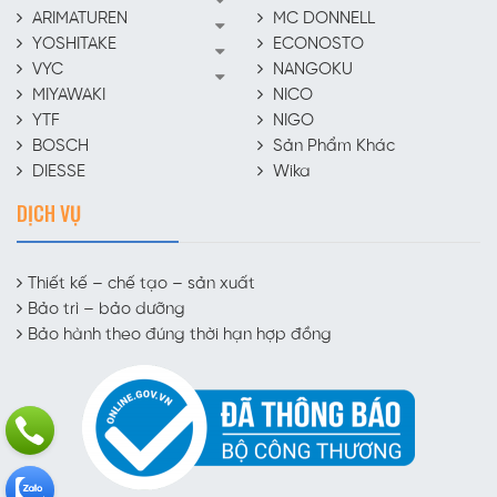
ARIMATUREN
MC DONNELL
YOSHITAKE
ECONOSTO
VYC
NANGOKU
MIYAWAKI
NICO
YTF
NIGO
BOSCH
Sản Phẩm Khác
DIESSE
Wika
DỊCH VỤ
Thiết kế – chế tạo – sản xuất
Bảo trì – bảo dưỡng
Bảo hành theo đúng thời hạn hợp đồng