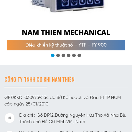
Điều khiển kỹ thuật số – YTF – FY 900
CÔNG TY TNHH CƠ KHÍ NAM THIÊN
GPĐKKD: 0309759554 do Sở Kế hoạch và Đầu tư TP HCM
cấp ngày 25/01/2010
Địa chỉ : Số DP12,Đường Nguyễn Hữu Thọ,Xã Nhà Bè,
Thành phố Hồ Chí Minh,Việt Nam