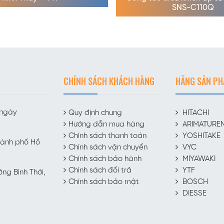
SNS-C110Q
CHÍNH SÁCH KHÁCH HÀNG
HÃNG SẢN P
 ngày
Quy định chung
HITACHI
Hướng dẫn mua hàng
ARIMATURE
Chính sách thanh toán
YOSHITAKE
hành phố Hồ
Chính sách vận chuyển
VYC
Chính sách bảo hành
MIYAWAKI
Chính sách đổi trả
YTF
ờng Bình Thới,
Chính sách bảo mật
BOSCH
DIESSE