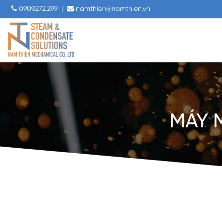
0909.272.299
|
namthien@namthien.vn
MÁY 