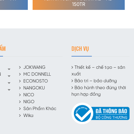
150TR
HẨM
DỊCH VỤ
JOKWANG
Thiết kế – chế tạo – sản
xuất
N
MC DONNELL
Bảo trì – bảo dưỡng
ECONOSTO
Bảo hành theo đúng thời
NANGOKU
hạn hợp đồng
NICO
NIGO
Sản Phẩm Khác
Wika