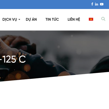
DỊCH VỤ
DỰ ÁN
TIN TỨC
LIÊN HỆ
125 C