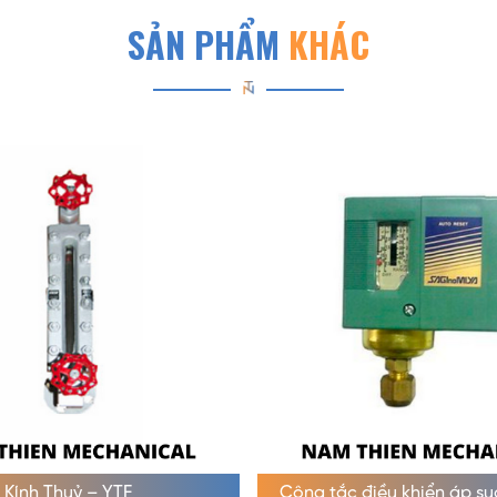
SẢN PHẨM
KHÁC
Kính Thuỷ – YTF
Công tắc điều khiển áp s