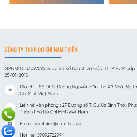
CÔNG TY TNHH CƠ KHÍ NAM THIÊN
GPĐKKD: 0309759554 do Sở Kế hoạch và Đầu tư TP HCM cấp
25/01/2010
Địa chỉ : Số DP12,Đường Nguyễn Hữu Thọ,Xã Nhà Bè, T
Chí Minh,Việt Nam
Liên hệ văn phòng : 27 Đường số 7, Cư Xá Bình Thới, Phư
Thành Phố Hồ Chí Minh,Việt Nam
Email: namthien@namthien.vn
Hotline: 0909272299