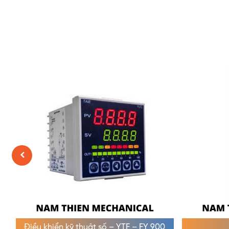
Điều khiển kỹ thuật số – YTF – FY 900