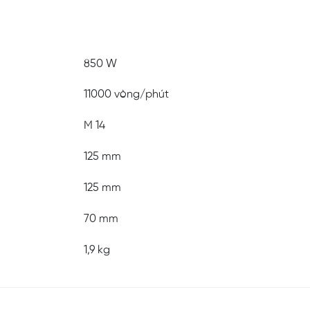
850 W
11000 vòng/phút
M 14
125 mm
125 mm
70 mm
1,9 kg