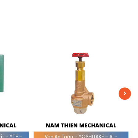
uất – YTF –
Van An Toàn – YOSHITAKE – AL-