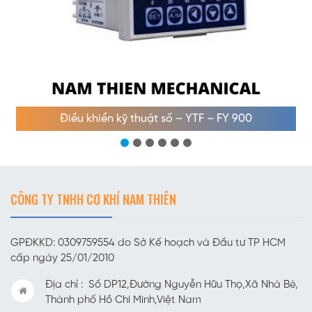
Điều khiển kỹ thuật số – YTF – FY 900
CÔNG TY TNHH CƠ KHÍ NAM THIÊN
GPĐKKD: 0309759554 do Sở Kế hoạch và Đầu tư TP HCM
cấp ngày 25/01/2010
Địa chỉ : Số DP12,Đường Nguyễn Hữu Thọ,Xã Nhà Bè,
Thành phố Hồ Chí Minh,Việt Nam