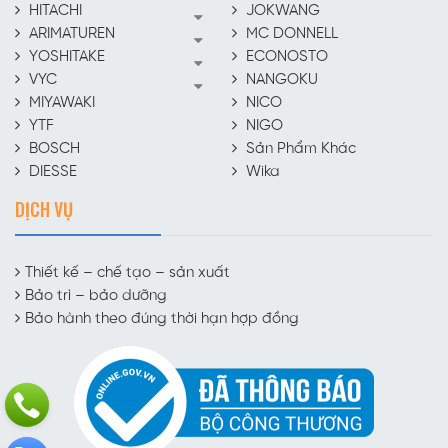
HITACHI
JOKWANG
ARIMATUREN
MC DONNELL
YOSHITAKE
ECONOSTO
VYC
NANGOKU
MIYAWAKI
NICO
YTF
NIGO
BOSCH
Sản Phẩm Khác
DIESSE
Wika
DỊCH VỤ
Thiết kế – chế tạo – sản xuất
Bảo trì – bảo dưỡng
Bảo hành theo đúng thời hạn hợp đồng