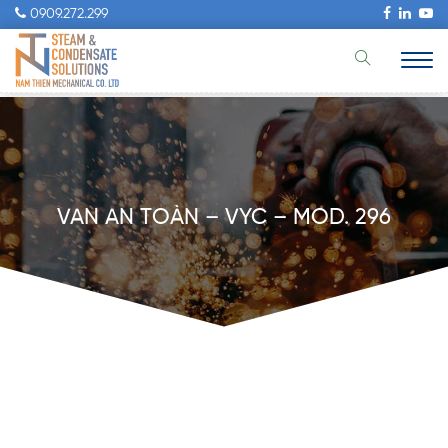
0909.272.299
VAN AN TOÀN – VYC – MOD. 296