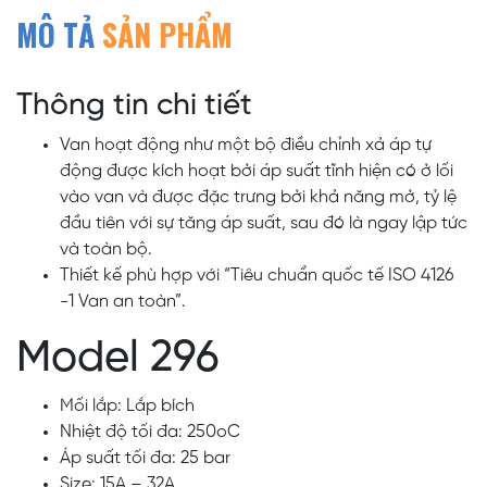
MÔ TẢ
SẢN PHẨM
Thông tin chi tiết
Van hoạt động như một bộ điều chỉnh xả áp tự
động được kích hoạt bởi áp suất tĩnh hiện có ở lối
vào van và được đặc trưng bởi khả năng mở, tỷ lệ
đầu tiên với sự tăng áp suất, sau đó là ngay lập tức
và toàn bộ.
Thiết kế phù hợp với “Tiêu chuẩn quốc tế ISO 4126
-1 Van an toàn”.
Model 296
Mối lắp: Lắp bích
Nhiệt độ tối đa: 250oC
Áp suất tối đa: 25 bar
Size: 15A – 32A