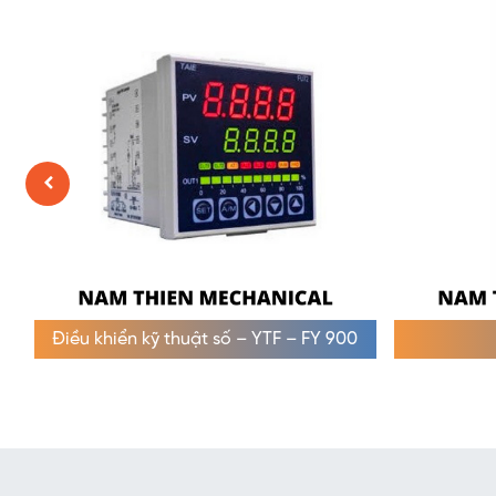
Điều khiển kỹ thuật số – YTF – FY 900