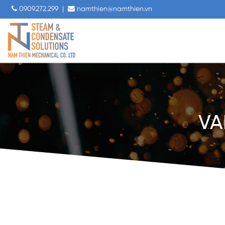
0909.272.299
|
namthien@namthien.vn
VA