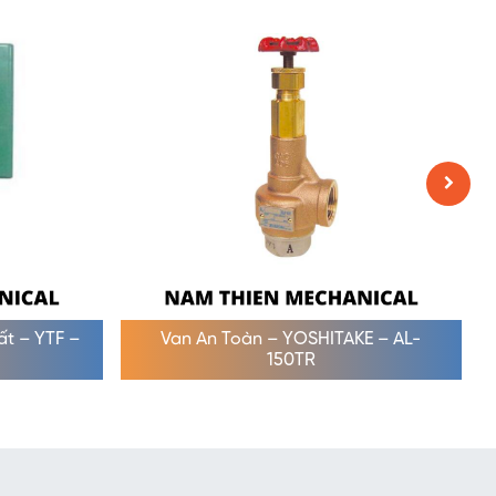
uất – YTF –
Van An Toàn – YOSHITAKE – AL-
150TR