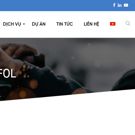
DỊCH VỤ
DỰ ÁN
TIN TỨC
LIÊN HỆ
F0L