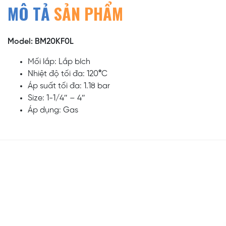
MÔ TẢ
SẢN PHẨM
Model: BM20KF0L
Mối lắp: Lắp bích
Nhiệt độ tối đa: 120
°
C
Áp suất tối đa: 1.18 bar
Size: 1-1/4″ – 4″
Áp dụng: Gas