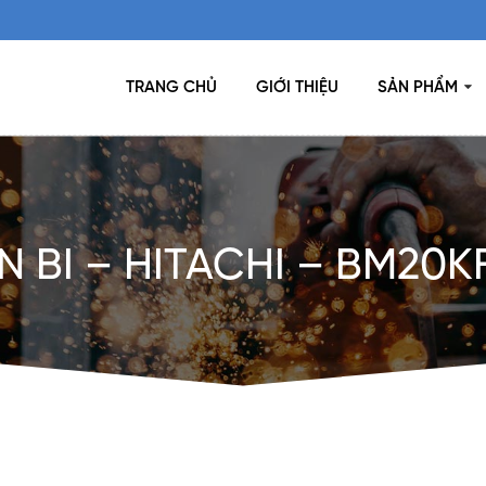
TRANG CHỦ
GIỚI THIỆU
SẢN PHẨM
N BI – HITACHI – BM20K