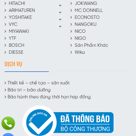
HITACHI
JOKWANG
ARIMATUREN
MC DONNELL
YOSHITAKE
ECONOSTO
VYC
NANGOKU
MIYAWAKI
NICO
YTF
NIGO
BOSCH
Sản Phẩm Khác
DIESSE
Wika
DỊCH VỤ
Thiết kế – chế tạo – sản xuất
Bảo trì – bảo dưỡng
Bảo hành theo đúng thời hạn hợp đồng