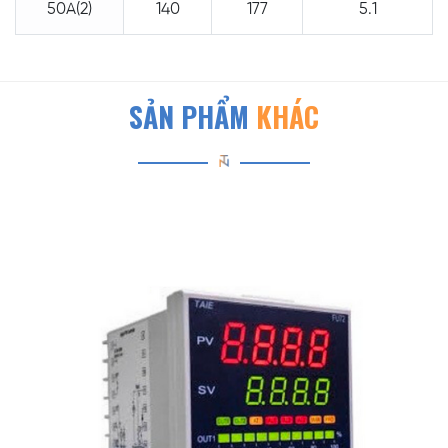
50A(2)
140
177
5.1
SẢN PHẨM
KHÁC