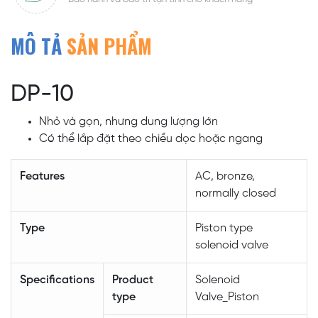
MÔ TẢ
SẢN PHẨM
DP-10
Nhỏ và gọn, nhưng dung lượng lớn
Có thể lắp đặt theo chiều dọc hoặc ngang
Features
AC, bronze,
normally closed
Type
Piston type
solenoid valve
Specifications
Product
Solenoid
type
Valve_Piston