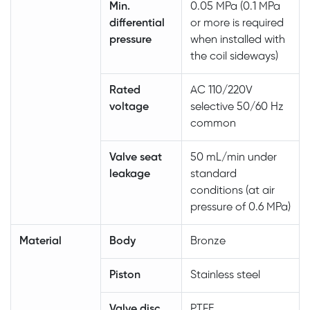
Min.
0.05 MPa (0.1 MPa
differential
or more is required
pressure
when installed with
the coil sideways)
Rated
AC 110/220V
voltage
selective 50/60 Hz
common
Valve seat
50 mL/min under
leakage
standard
conditions (at air
pressure of 0.6 MPa)
Material
Body
Bronze
Piston
Stainless steel
Valve disc
PTFE