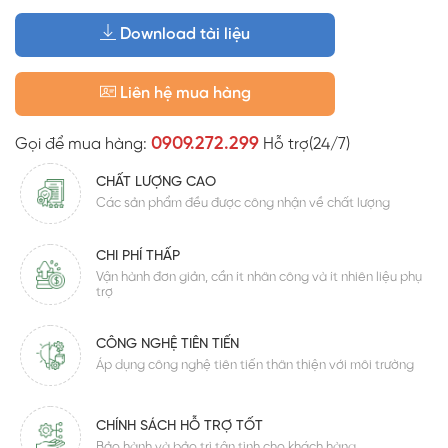
Download tài liệu
Liên hệ mua hàng
0909.272.299
Gọi để mua hàng:
Hỗ trợ(24/7)
CHẤT LƯỢNG CAO
Các sản phẩm đều được công nhận về chất lượng
CHI PHÍ THẤP
Vận hành đơn giản, cần ít nhân công và ít nhiên liệu phụ
trợ
CÔNG NGHỆ TIÊN TIẾN
Áp dụng công nghệ tiên tiến thân thiện với môi trường
CHÍNH SÁCH HỖ TRỢ TỐT
Bảo hành và bảo trì tận tình cho khách hàng