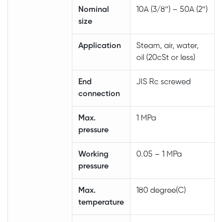
Nominal
10A (3/8″) – 50A (2″)
size
Application
Steam, air, water,
oil (20cSt or less)
End
JIS Rc screwed
connection
Max.
1 MPa
pressure
Working
0.05 – 1 MPa
pressure
Max.
180 degree(C)
temperature