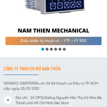
Điều khiển kỹ thuật số – YTF – FY 900
CÔNG TY TNHH CƠ KHÍ NAM THIÊN
GPĐKKD: 0309759554 do Sở Kế hoạch và Đầu tư TP HCM
cấp ngày 25/01/2010
Địa chỉ : Số DP12,Đường Nguyễn Hữu Thọ,Xã Nhà Bè,
Thành phố Hồ Chí Minh,Việt Nam