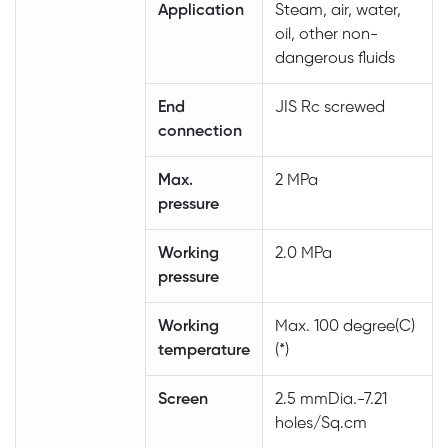
Application
Steam, air, water,
oil, other non-
dangerous fluids
End
JIS Rc screwed
connection
Max.
2 MPa
pressure
Working
2.0 MPa
pressure
Working
Max. 100 degree(C)
temperature
(*)
Screen
2.5 mmDia.-7.21
holes/Sq.cm