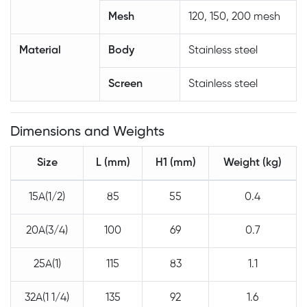
Mesh
120, 150, 200 mesh
Material
Body
Stainless steel
Screen
Stainless steel
Dimensions and Weights
Size
L (mm)
H1 (mm)
Weight (kg)
15A(1/2)
85
55
0.4
20A(3/4)
100
69
0.7
25A(1)
115
83
1.1
32A(1 1/4)
135
92
1.6