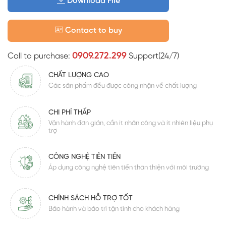
Download File
Contact to buy
0909.272.299
Call to purchase:
Support(24/7)
CHẤT LƯỢNG CAO
Các sản phẩm đều được công nhận về chất lượng
CHI PHÍ THẤP
Vận hành đơn giản, cần ít nhân công và ít nhiên liệu phụ
trợ
CÔNG NGHỆ TIÊN TIẾN
Áp dụng công nghệ tiên tiến thân thiện với môi trường
CHÍNH SÁCH HỖ TRỢ TỐT
Bảo hành và bảo trì tận tình cho khách hàng