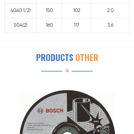
40A(1 1/2)
150
102
2.0
50A(2)
180
117
3.6
PRODUCTS
OTHER