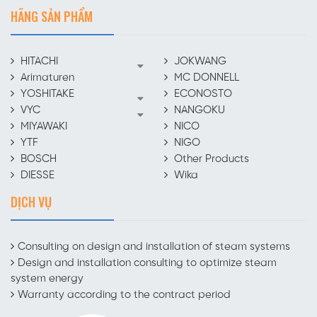
HÃNG SẢN PHẨM
HITACHI
JOKWANG
Arimaturen
MC DONNELL
YOSHITAKE
ECONOSTO
VYC
NANGOKU
MIYAWAKI
NICO
YTF
NIGO
BOSCH
Other Products
DIESSE
Wika
DỊCH VỤ
Consulting on design and installation of steam systems
Design and installation consulting to optimize steam
system energy
Warranty according to the contract period