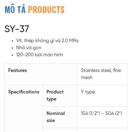
MÔ TẢ
PRODUCTS
SY-37
Vít, thép không gỉ và 2.0 MPa
Nhỏ và gọn
120-200 lưới màn hình
Features
Stainless steel, fine
mesh
Specifications
Product
Y type
type
Nominal
15A (1/2″) – 50A (2″)
size